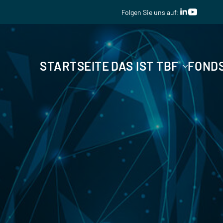
Folgen Sie uns auf:
Folgen Sie uns auf:
STARTSEITE
DAS IST TBF
FOND