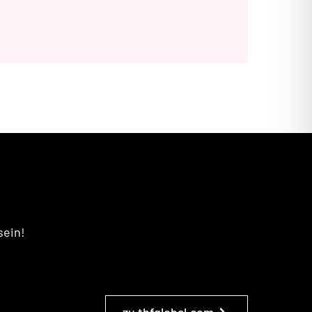
sein!
zu tbfglobal.com