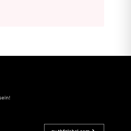
sein!
zu tbfglobal.com