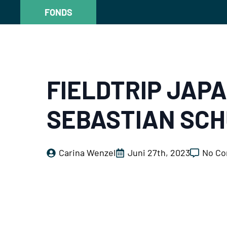
FONDS
FONDS
FIELDTRIP JAP
SEBASTIAN SC
Carina Wenzel
Juni 27th, 2023
No C