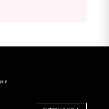
sein!
zu tbfglobal.com