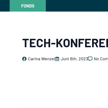
FONDS
FONDS
TECH-KONFEREN
Carina Wenzel
Juni 6th, 2023
No Co